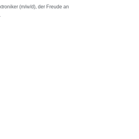
troniker (m/w/d), der Freude an
.